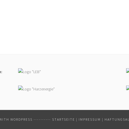
n:
WITH WORDPRESS
----------
STARTSEITE
|
IMPRESSUM
|
HAFTUNGSA