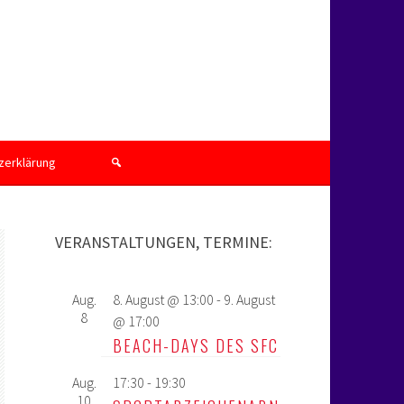
zerklärung
VERANSTALTUNGEN, TERMINE:
Aug.
8. August @ 13:00
-
9. August
8
@ 17:00
BEACH-DAYS DES SFC
Aug.
17:30
-
19:30
10