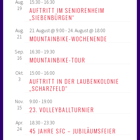
Aug.
15:30
-
16:30
19
AUFTRITT IM SENIORENHEIM
„SIEBENBÜRGEN“
Aug.
21. August @ 9:00
-
24. August @ 18:00
21
MOUNTAINBIKE-WOCHENENDE
Sep.
16:30
-
19:30
16
MOUNTAINBIKE-TOUR
Okt.
15:00
-
16:00
3
AUFTRITT IN DER LAUBENKOLONIE
„SCHARZFELD“
Nov.
9:00
-
19:00
15
23. VOLLEYBALLTURNIER
Apr.
18:30
-
23:30
24
45 JAHRE SFC – JUBILÄUMSFEIER