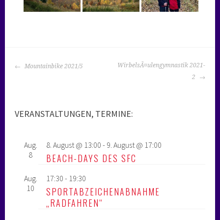
BEITRAGS-
WirbelsÃ¤ulengymnastik 2021-
Mountainbike 2021/5
NAVIGATION
2
VERANSTALTUNGEN, TERMINE:
Aug.
8. August @ 13:00
-
9. August @ 17:00
8
BEACH-DAYS DES SFC
Aug.
17:30
-
19:30
10
SPORTABZEICHENABNAHME
„RADFAHREN“