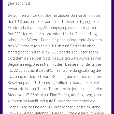
gemacht hat!
Gewonnen wurde das Duell in diesem Jahr erstmals von
der TU Clausthal I, der damit die Titelverteidigung in der
Meisterschaft gelang. Allerdings ging es kaum knapper…
Der SFC startete hochkonzentriert in das Spiel und lag
schnell mit 8:0 vorn. Durch ein paar unüberlegte Aktionen
des SFC arbeitete sich die TU bis zum Satzende aber
ständig näher heran. Mit 25:23 sicherte sich unser Team
trotzdem den ersten Satz. Im zweiten Satz wurde es von
Beginn an eng. Dieses Mal mit dem besseren Ende für die
TU. 22:25 aus Sicht des SFC. Im Entscheidungssatz lag die
TU zunächst deutlich vorn. Der aufgrund der personellen
Besetzung des TU-Teams eigentlich für das ganze Spiel
erwartete Verlauf. Unser Team steckte jedoch auch beim
Stand von 17:23 nicht auf. Eine Serie guter Angaben, klare
Aktionen im Angriff und gute Blockarbeit machten die
Gegner nervös und der SFC erarbeitete sich beim Stand
von 24:23 einen Matchball. Leider wurde dieser durch eine