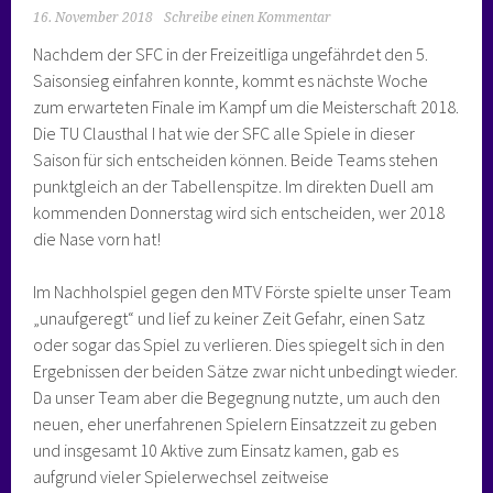
16. November 2018
Schreibe einen Kommentar
Nachdem der SFC in der Freizeitliga ungefährdet den 5.
Saisonsieg einfahren konnte, kommt es nächste Woche
zum erwarteten Finale im Kampf um die Meisterschaft 2018.
Die TU Clausthal I hat wie der SFC alle Spiele in dieser
Saison für sich entscheiden können. Beide Teams stehen
punktgleich an der Tabellenspitze. Im direkten Duell am
kommenden Donnerstag wird sich entscheiden, wer 2018
die Nase vorn hat!
Im Nachholspiel gegen den MTV Förste spielte unser Team
„unaufgeregt“ und lief zu keiner Zeit Gefahr, einen Satz
oder sogar das Spiel zu verlieren. Dies spiegelt sich in den
Ergebnissen der beiden Sätze zwar nicht unbedingt wieder.
Da unser Team aber die Begegnung nutzte, um auch den
neuen, eher unerfahrenen Spielern Einsatzzeit zu geben
und insgesamt 10 Aktive zum Einsatz kamen, gab es
aufgrund vieler Spielerwechsel zeitweise