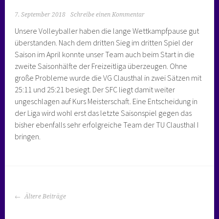
7. September 2018
Schreibe einen Kommentar
Unsere Volleyballer haben die lange Wettkampfpause gut
überstanden. Nach dem dritten Sieg im dritten Spiel der
Saison im April konnte unser Team auch beim Start in die
zweite Saisonhälfte der Freizeitliga überzeugen. Ohne
große Probleme wurde die VG Clausthal in zwei Sätzen mit
25:11 und 25:21 besiegt. Der SFC liegt damit weiter
ungeschlagen auf Kurs Meisterschaft. Eine Entscheidung in
der Liga wird wohl erst das letzte Saisonspiel gegen das
bisher ebenfalls sehr erfolgreiche Team der TU Clausthal I
bringen.
BEITRAGS-
Ältere Beiträge
NAVIGATION