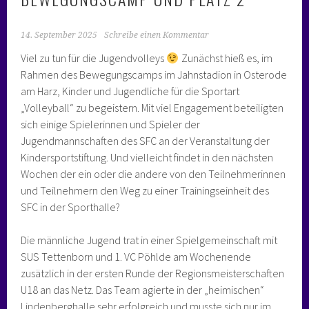
14. September 2025
Schreibe einen Kommentar
Viel zu tun für die Jugendvolleys
Zunächst hieß es, im
Rahmen des Bewegungscamps im Jahnstadion in Osterode
am Harz, Kinder und Jugendliche für die Sportart
„Volleyball“ zu begeistern. Mit viel Engagement beteiligten
sich einige Spielerinnen und Spieler der
Jugendmannschaften des SFC an der Veranstaltung der
Kindersportstiftung. Und vielleicht findet in den nächsten
Wochen der ein oder die andere von den Teilnehmerinnen
und Teilnehmern den Weg zu einer Trainingseinheit des
SFC in der Sporthalle?
Die männliche Jugend trat in einer Spielgemeinschaft mit
SUS Tettenborn und 1. VC Pöhlde am Wochenende
zusätzlich in der ersten Runde der Regionsmeisterschaften
U18 an das Netz. Das Team agierte in der „heimischen“
Lindenberghalle sehr erfolgreich und musste sich nur im