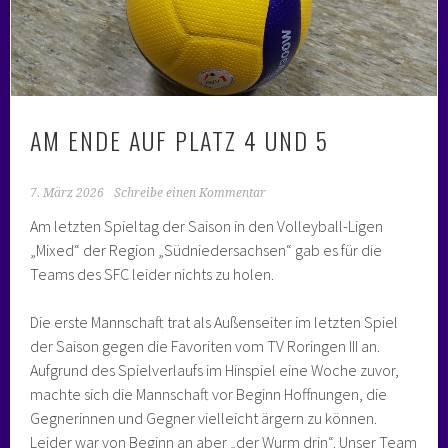
AM ENDE AUF PLATZ 4 UND 5
7. März 2026
Schreibe einen Kommentar
Am letzten Spieltag der Saison in den Volleyball-Ligen
„Mixed“ der Region „Südniedersachsen“ gab es für die
Teams des SFC leider nichts zu holen.
Die erste Mannschaft trat als Außenseiter im letzten Spiel
der Saison gegen die Favoriten vom TV Roringen III an.
Aufgrund des Spielverlaufs im Hinspiel eine Woche zuvor,
machte sich die Mannschaft vor Beginn Hoffnungen, die
Gegnerinnen und Gegner vielleicht ärgern zu können.
Leider war von Beginn an aber „der Wurm drin“. Unser Team