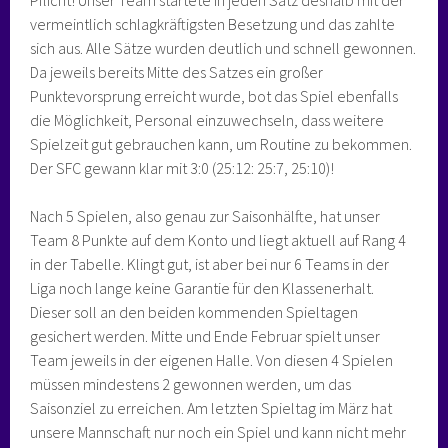
vermeintlich schlagkräftigsten Besetzung und das zahlte
sich aus. Alle Sätze wurden deutlich und schnell gewonnen.
Da jeweils bereits Mitte des Satzes ein großer
Punktevorsprung erreicht wurde, bot das Spiel ebenfalls
die Möglichkeit, Personal einzuwechseln, dass weitere
Spielzeit gut gebrauchen kann, um Routine zu bekommen.
Der SFC gewann klar mit 3:0 (25:12: 25:7, 25:10)!
Nach 5 Spielen, also genau zur Saisonhälfte, hat unser
Team 8 Punkte auf dem Konto und liegt aktuell auf Rang 4
in der Tabelle. Klingt gut, ist aber bei nur 6 Teams in der
Liga noch lange keine Garantie für den Klassenerhalt.
Dieser soll an den beiden kommenden Spieltagen
gesichert werden. Mitte und Ende Februar spielt unser
Team jeweils in der eigenen Halle. Von diesen 4 Spielen
müssen mindestens 2 gewonnen werden, um das
Saisonziel zu erreichen. Am letzten Spieltag im März hat
unsere Mannschaft nur noch ein Spiel und kann nicht mehr