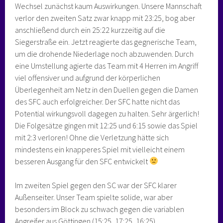
Wechsel zunächst kaum Auswirkungen. Unsere Mannschaft
verlor den zweiten Satz zwar knapp mit 23:25, bog aber
anschließend durch ein 25:22 kurzzeitig auf die
Siegerstraße ein. Jetzt reagierte das gegnerische Team,
um die drohende Niederlage noch abzuwenden. Durch
eine Umstellung agierte das Team mit 4 Herren im Angriff
viel offensiver und aufgrund der körperlichen
Überlegenheit am Netz in den Duellen gegen die Damen
des SFC auch erfolgreicher. Der SFC hatte nicht das
Potential wirkungsvoll dagegen zu halten. Sehr ärgerlich!
Die Folgesätze gingen mit 12:25 und 6:15 sowie das Spiel
mit 2:3 verloren! Ohne die Verletzung hätte sich
mindestens ein knapperes Spiel mit vielleicht einem
besseren Ausgang für den SFC entwickelt
Im zweiten Spiel gegen den SC war der SFC klarer
Außenseiter. Unser Team spielte solide, war aber
besonders im Block zu schwach gegen die variablen
Angreifer aus Göttingen (15:25, 17:25, 16:25).