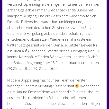
versprach Spannung. In vielen gemeinsamen Jahren in der
ersten Liga gab es immer wieder packende Duelle mit
knappem Ausgang. Und die Geschichte wiederholte sich.
Fast alle Ballwechsel waren hart umkämpft und,
abgesehen vom deutlichen Gewinn des zweiten Satzes
durch den SFC, gelang es beiden Mannschaft nicht, sich
entscheidend abzusetzen. Wieder einmal musste ein
fünfter Satz gespielt werden. Den aller letzten Beweis für
ein Duell auf Augenhöhe lieferte dieser Durchgang. Der SFC
konnte Matchbälle für den SV abwehren und schließlich in
der Satzverlängerung über 15 Punkte hinaus triumphieren
(20:25, 25:10, 25:20, 21:25, 16:14)!
Mit dem Doppelsieg macht unser Team den ersten
wichtigen Schritt in Richtung Klassenerhalt
Weiter geht
es im Januar. Entscheidend wird aber die Punkteausbeute
aus den 4 Heimspielen im Februar sein, bei denen
hoffentlich Zuschauerinnen und Zuschauer für den nötigen