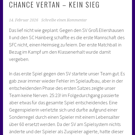
CHANCE VERTAN – KEIN SIEG
14. Februar 2026
Schreibe einen Kommentar
Das lief nicht wie geplant. Gegen den SV Groß Ellershausen
II und den SC Hainberg schaffte es die erste Mannschaft des
SFC nicht, einen Heimsieg zu feiern. Der erste Matchball in
Bezug im Kampf um den Klassenerhalt wurde damit
vergeben.
In das erste Spiel gegen den SV startete unser Team gut. Es
gab zwar immer wieder Fehler im Spielaufbau, aber in der
entscheidenden Phase des ersten Satzes zeigte unser
Team keine Nerven. 25:23! im Folgedurchgang passierte
aber etwas für das gesamte Spiel entscheidendes. Eine
Gegenspielerin verletzte sich und durfte aufgrund einer
Sonderregel durch einen Spieler mit einem Lebensalter
über 60 ersetzt werden. Da der SV am Spielsystem nichts
änderte und der Spieler als Zuspieler agierte, hatte dieser