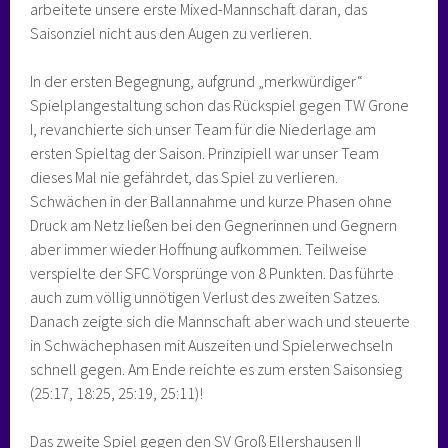
arbeitete unsere erste Mixed-Mannschaft daran, das
Saisonziel nicht aus den Augen zu verlieren.
In der ersten Begegnung, aufgrund „merkwürdiger“
Spielplangestaltung schon das Rückspiel gegen TW Grone
I, revanchierte sich unser Team für die Niederlage am
ersten Spieltag der Saison. Prinzipiell war unser Team
dieses Mal nie gefährdet, das Spiel zu verlieren.
Schwächen in der Ballannahme und kurze Phasen ohne
Druck am Netz ließen bei den Gegnerinnen und Gegnern
aber immer wieder Hoffnung aufkommen. Teilweise
verspielte der SFC Vorsprünge von 8 Punkten. Das führte
auch zum völlig unnötigen Verlust des zweiten Satzes.
Danach zeigte sich die Mannschaft aber wach und steuerte
in Schwächephasen mit Auszeiten und Spielerwechseln
schnell gegen. Am Ende reichte es zum ersten Saisonsieg
(25:17, 18:25, 25:19, 25:11)!
Das zweite Spiel gegen den SV Groß Ellershausen II