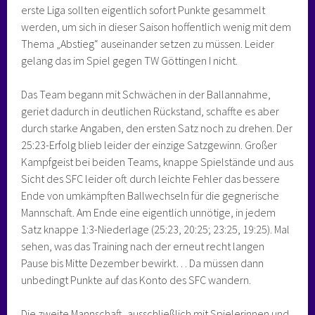
erste Liga sollten eigentlich sofort Punkte gesammelt
werden, um sich in dieser Saison hoffentlich wenig mit dem
Thema „Abstieg“ auseinander setzen zu müssen. Leider
gelang das im Spiel gegen TW Göttingen I nicht.
Das Team begann mit Schwächen in der Ballannahme,
geriet dadurch in deutlichen Rückstand, schaffte es aber
durch starke Angaben, den ersten Satz noch zu drehen. Der
25:23-Erfolg blieb leider der einzige Satzgewinn. Großer
Kampfgeist bei beiden Teams, knappe Spielstände und aus
Sicht des SFC leider oft durch leichte Fehler das bessere
Ende von umkämpften Ballwechseln für die gegnerische
Mannschaft. Am Ende eine eigentlich unnötige, in jedem
Satz knappe 1:3-Niederlage (25:23, 20:25; 23:25, 19:25). Mal
sehen, was das Training nach der erneut recht langen
Pause bis Mitte Dezember bewirkt… Da müssen dann
unbedingt Punkte auf das Konto des SFC wandern.
Die zweite Mannschaft, ausschließlich mit Spielerinnen und