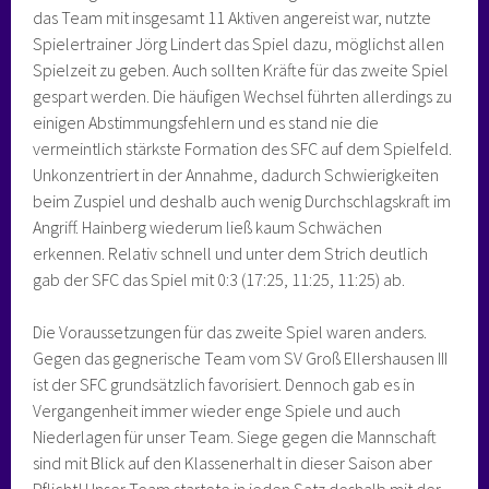
das Team mit insgesamt 11 Aktiven angereist war, nutzte
Spielertrainer Jörg Lindert das Spiel dazu, möglichst allen
Spielzeit zu geben. Auch sollten Kräfte für das zweite Spiel
gespart werden. Die häufigen Wechsel führten allerdings zu
einigen Abstimmungsfehlern und es stand nie die
vermeintlich stärkste Formation des SFC auf dem Spielfeld.
Unkonzentriert in der Annahme, dadurch Schwierigkeiten
beim Zuspiel und deshalb auch wenig Durchschlagskraft im
Angriff. Hainberg wiederum ließ kaum Schwächen
erkennen. Relativ schnell und unter dem Strich deutlich
gab der SFC das Spiel mit 0:3 (17:25, 11:25, 11:25) ab.
Die Voraussetzungen für das zweite Spiel waren anders.
Gegen das gegnerische Team vom SV Groß Ellershausen III
ist der SFC grundsätzlich favorisiert. Dennoch gab es in
Vergangenheit immer wieder enge Spiele und auch
Niederlagen für unser Team. Siege gegen die Mannschaft
sind mit Blick auf den Klassenerhalt in dieser Saison aber
Pflicht! Unser Team startete in jeden Satz deshalb mit der