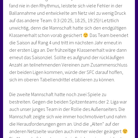
fand nie in den Rhythmus, leistete sich viele Fehler in der
Ballannahme und entwickelte am Netz viel zu wenig Druck
auf das andere Team. 0:3 (20:25, 18:25, 19:25)! Letztlich
unwichtig, denn die Mannschaft hatte sich den endgültigen
Klassenerhalt schon vorab gesichert
Das Team beendet
die Saison auf Rang 4 und tritt im nächsten Jahr erneut in
der ersten Liga an. Der frühzeitige Klassenerhalt wäre dann
erneut das Saisonziel. Sollte es aufgrund der rückläufigen
Anzahl an teilnehmenden Vereinen zum Zusammenschluss
der beiden Ligen kommen, würde der SFC darauf hoffen,
sich im oberen Tabellendrittel etablieren zu können.
Die zweite Mannschaft hatte noch zwei Spiele zu
bestreiten. Gegen die beiden Spitzenteams der 2. Liga war
auch unser junges Team in der Rolle des Außenseiters. Die
Mannschaft zeigte sich wie immer hochmotiviert und nahm
die Herausforderungen gern an. Und die „Alten“ auf der
anderen Netzseite wurden auch immer wieder geärgert