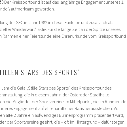
 Der Kreissportbund ist auf das langjährige Engagement unseres 1.
endeß aufmerksam geworden.
dung des SFC im Jahr 1982 in dieser Funktion und zusätzlich als
zieller Wanderwart“ aktiv. Für die lange Zeit an der Spitze unseres
m Rahmen einer Feierstunde eine Ehrenurkunde vom Kreissportbund
TILLEN STARS DES SPORTS“
 Jahr die Gala „Stille Stars des Sports“ des Kreissportbundes
Veranstaltung, die in diesem Jahr in der Osteroder Stadthalle
en die Mitglieder der Sportvereine im Mittelpunkt, die im Rahmen de
onderes Engagement auf ehrenamtlicher Basis herausstechen. Vor
en alle 2 Jahre ein aufwendiges Bühnenprogramm präsentiert wird,
er der Sportvereine geehrt, die – oft im Hintergrund – dafür sorgen,