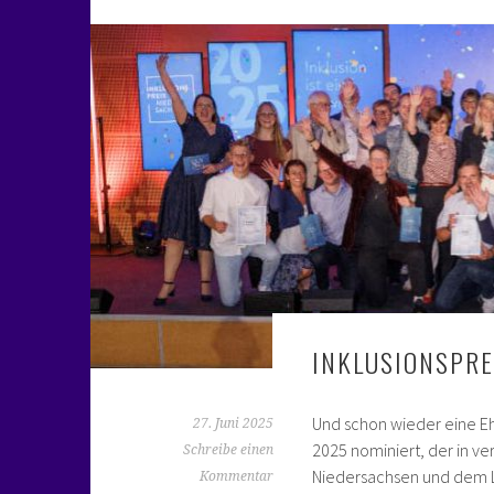
INKLUSIONSPRE
Und schon wieder eine Eh
27. Juni 2025
2025 nominiert, der in 
Schreibe einen
Niedersachsen und dem L
Kommentar