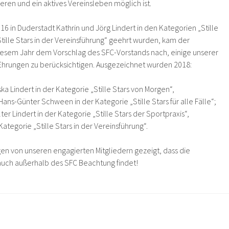
ieren und ein aktives Vereinsleben möglich ist.
 in Duderstadt Kathrin und Jörg Lindert in den Kategorien „Stille
„Stille Stars in der Vereinsführung“ geehrt wurden, kam der
iesem Jahr dem Vorschlag des SFC-Vorstands nach, einige unserer
Ehrungen zu berücksichtigen. Ausgezeichnet wurden 2018:
ska Lindert in der Kategorie „Stille Stars von Morgen“,
ans-Günter Schween in der Kategorie „Stille Stars für alle Fälle“;
r Lindert in der Kategorie „Stille Stars der Sportpraxis“,
ategorie „Stille Stars in der Vereinsführung“.
en von unseren engagierten Mitgliedern gezeigt, dass die
auch außerhalb des SFC Beachtung findet!