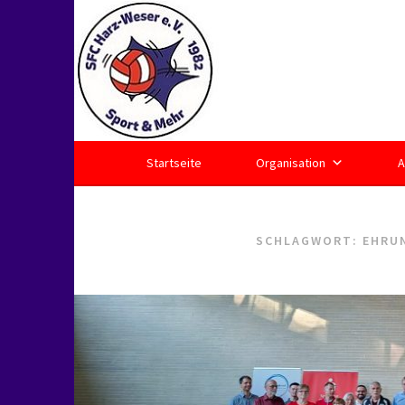
Springe
zum
Inhalt
Startseite
Organisation
A
SCHLAGWORT:
EHRU