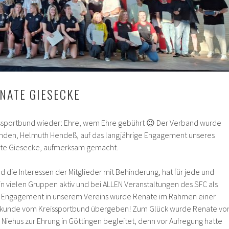
NATE GIESECKE
issportbund wieder: Ehre, wem Ehre gebührt 😉 Der Verband wurde
zenden, Helmuth Hendeß, auf das langjährige Engagement unseres
ate Giesecke, aufmerksam gemacht.
nd die Interessen der Mitglieder mit Behinderung, hat für jede und
t in vielen Gruppen aktiv und bei ALLEN Veranstaltungen des SFC als
ses Engagement in unserem Vereins wurde Renate im Rahmen einer
urkunde vom Kreissportbund übergeben! Zum Glück wurde Renate vo
Niehus zur Ehrung in Göttingen begleitet, denn vor Aufregung hatte