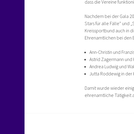
dass die Vereine funktion
Nachdem bei der Gala 2016
Stars für alle Fälle“ und 
Kreissportbund auch in d
Ehrenamtlichen bei den 
Ann-Christin und Franzi
Astrid Zagermann und H
Andrea Ludwig und Walte
Jutta Roddewig in der K
Damit wurde wieder einig
ehrenamtliche Tätigkeit 