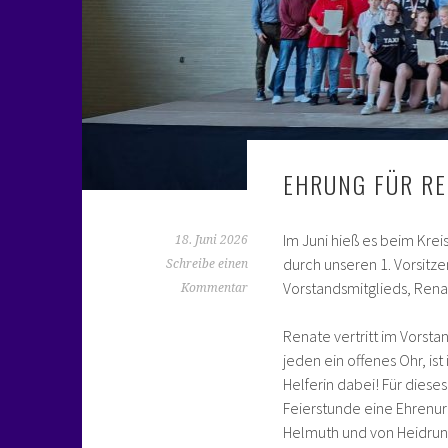
EHRUNG FÜR RE
Im Juni hieß es beim Kre
18. Juni 2026
durch unseren 1. Vorsit
Schreibe einen
Vorstandsmitglieds, Ren
Kommentar
Renate vertritt im Vorsta
jeden ein offenes Ohr, is
Helferin dabei! Für die
Feierstunde eine Ehren
Helmuth und von Heidrun 