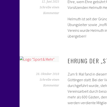
Ehre, wem Ehre gebührt 
12. Juni 2025
Vorsitzenden Helmuth H
Schreibe einen
Kommentar
Helmuth ist seit der Grün
Übungsleiter sowie „inoffi
Vereins wurde Helmuth i
übergeben!
EHRUNG DER „S
Zum 9. Mal fand in diesem
28. Oktober 2018
Göttingen statt. Bei der 
Schreibe einen
durchgeführt wurde, steh
Kommentar
Vereinsarbeit durch bes
mehr als 600 Gästen, den
werden verdiente Mitglied