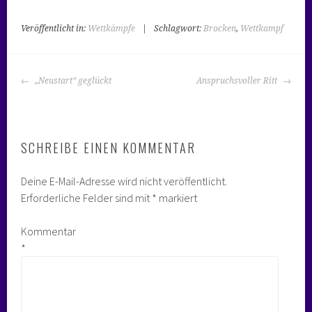
Veröffentlicht in:
Wettkämpfe
|
Schlagwort:
Brocken
,
Wettkampf
BEITRAGS-
„Neustart“ geglückt
Anspruchsvoller Ritt
NAVIGATION
SCHREIBE EINEN KOMMENTAR
Deine E-Mail-Adresse wird nicht veröffentlicht.
Erforderliche Felder sind mit
*
markiert
Kommentar
*