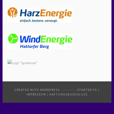
CREATED WITH WORDPRESS
----------
STARTSEITE
|
IMPRESSUM
|
HAFTUNGSAUSCHLUSS