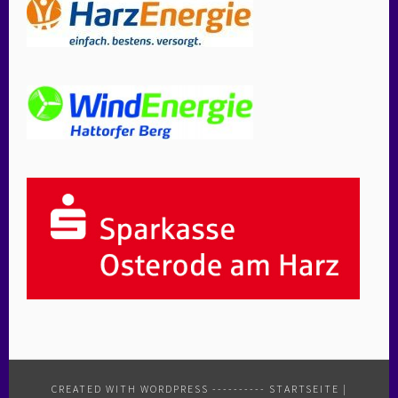
CREATED WITH WORDPRESS
----------
STARTSEITE
|