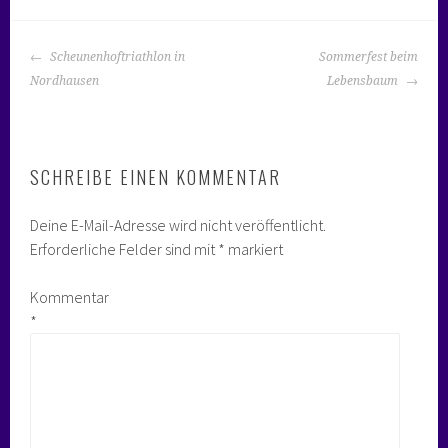
BEITRAGS-
Scheunenhoftriathlon in
Sommerfest beim
NAVIGATION
Nordhausen
Lebensbaum
SCHREIBE EINEN KOMMENTAR
Deine E-Mail-Adresse wird nicht veröffentlicht.
Erforderliche Felder sind mit
*
markiert
Kommentar
*