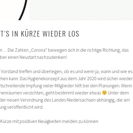
T’S IN KÜRZE WIEDER LOS
en… Die Zahlen „Corona“ bewegen sich in die richtige Richtung, das
 über einen Neustart nachzudenken!
r Vorstand treffen und überlegen, ob es und wenn ja, wann und wie es
ehen kann. Das Hygienekonzept aus dem Jahr 2020 wird sicher wieder
ortschreitende Impfung vieler Mitglieder hilft bei den Planungen. Wenn
Innenräumen verzichten, geht bestimmt wieder etwas
Unter dem
on der neuen Verordnung des Landes Niedersachsen abhängig, die am
ung veröffentlicht wird.
in Kürze mit positiven Neuigkeiten melden zu können