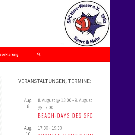
zerklärung
VERANSTALTUNGEN, TERMINE:
Aug.
8. August @ 13:00
-
9. August
8
@ 17:00
BEACH-DAYS DES SFC
Aug.
17:30
-
19:30
10