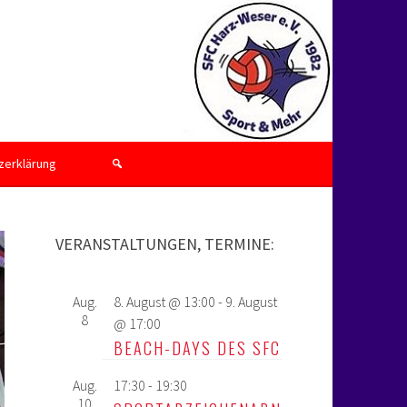
zerklärung
VERANSTALTUNGEN, TERMINE:
Aug.
8. August @ 13:00
-
9. August
8
@ 17:00
BEACH-DAYS DES SFC
Aug.
17:30
-
19:30
10