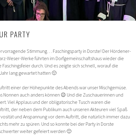
ZUR PARTY
hervorragende Stimmung… Faschingsparty in Dorste! Der Hördener-
Harz-Weser-Werke führten im Dorfgemeinschaftshaus wieder die
Faschingsfeier durch. Und es zeigte sich schnell, worauf die
 Jahr lang gewartet hatten 🙂
uftritt einer der Höhepunkte des Abends war unser Mischgemüse.
as Nonnen auch anders können 😉 Und die Zuschauerinnen und
rt. Viel Applaus und der obligatorische Tusch waren die
ftritt, der neben dem Publikum auch unseren Akteuren viel Spaß
vosität und Anspannung vor dem Auftritt, die natürlich immer dazu
chts mehr zu spüren. Und so konnte bei der Party in Dorste
chwerter weiter gefeiert werden 🙂