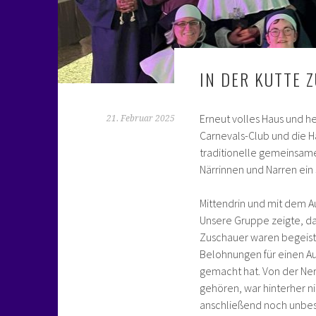
IN DER KUTTE 
Erneut volles Haus und 
21. Februar 2025
Carnevals-Club und die 
traditionelle gemeinsame 
Närrinnen und Narren ein
Mittendrin und mit dem A
Unsere Gruppe zeigte, d
Zuschauer waren begeiste
Belohnungen für einen Au
gemacht hat. Von der Ner
gehören, war hinterher ni
anschließend noch unbes