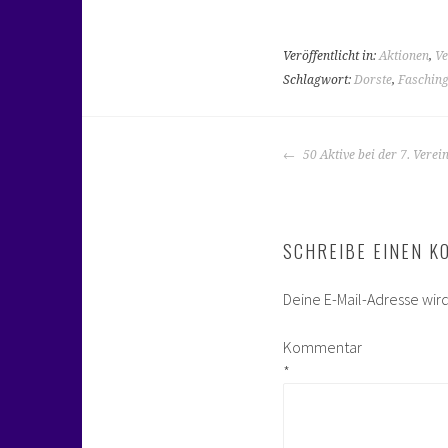
Veröffentlicht in:
Aktionen
,
Ve
Schlagwort:
Dorste
,
Faschin
BEITRAGS-
50 Aktive bei der 7. Verei
NAVIGATION
SCHREIBE EINEN 
Deine E-Mail-Adresse wird 
Kommentar
*