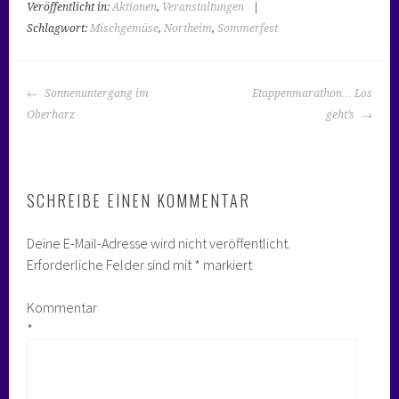
Veröffentlicht in:
Aktionen
,
Veranstaltungen
|
Schlagwort:
Mischgemüse
,
Northeim
,
Sommerfest
BEITRAGS-
Sonnenuntergang im
Etappenmarathon… Los
NAVIGATION
Oberharz
geht’s
SCHREIBE EINEN KOMMENTAR
Deine E-Mail-Adresse wird nicht veröffentlicht.
Erforderliche Felder sind mit
*
markiert
Kommentar
*