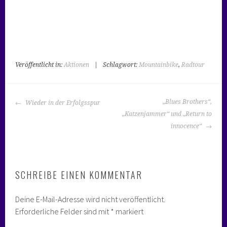
Veröffentlicht in:
Aktionen
|
Schlagwort:
Mountainbike
,
Radtour
BEITRAGS-
„Blues Brothers“,
Wieder in der Erfolgsspur
NAVIGATION
„Katzenjammer“ und „Return to
innocence“
SCHREIBE EINEN KOMMENTAR
Deine E-Mail-Adresse wird nicht veröffentlicht.
Erforderliche Felder sind mit
*
markiert