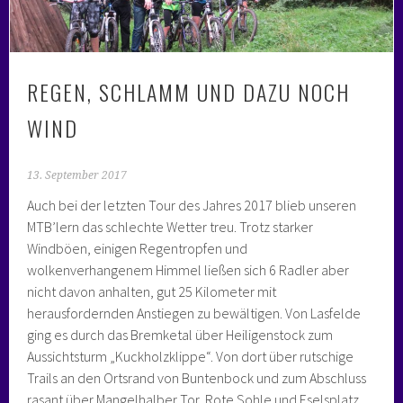
REGEN, SCHLAMM UND DAZU NOCH
WIND
13. September 2017
Auch bei der letzten Tour des Jahres 2017 blieb unseren
MTB’lern das schlechte Wetter treu. Trotz starker
Windböen, einigen Regentropfen und
wolkenverhangenem Himmel ließen sich 6 Radler aber
nicht davon anhalten, gut 25 Kilometer mit
herausfordernden Anstiegen zu bewältigen. Von Lasfelde
ging es durch das Bremketal über Heiligenstock zum
Aussichtsturm „Kuckholzklippe“. Von dort über rutschige
Trails an den Ortsrand von Buntenbock und zum Abschluss
rasant über Mangelhalber Tor, Rote Sohle und Eselsplatz