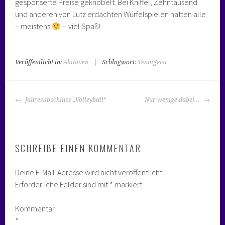
gesponserte Preise geknobelt. Bei Kniffel, Zehntausend
und anderen von Lutz erdachten Würfelspielen hatten alle
– meistens
– viel Spaß!
Veröffentlicht in:
Aktionen
|
Schlagwort:
Teamgeist
BEITRAGS-
Jahresabschluss „Volleyball“
Nur wenige dabei…
NAVIGATION
SCHREIBE EINEN KOMMENTAR
Deine E-Mail-Adresse wird nicht veröffentlicht.
Erforderliche Felder sind mit
*
markiert
Kommentar
*