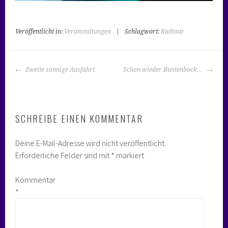
Veröffentlicht in:
Veranstaltungen
|
Schlagwort:
Radtour
BEITRAGS-
Zweite sonnige Ausfahrt
Schon wieder Buntenbock…
NAVIGATION
SCHREIBE EINEN KOMMENTAR
Deine E-Mail-Adresse wird nicht veröffentlicht.
Erforderliche Felder sind mit
*
markiert
Kommentar
*