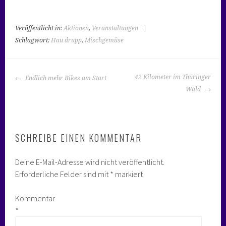
Veröffentlicht in:
Aktionen
,
Veranstaltungen
|
Schlagwort:
Hau drupp
,
Mischgemüse
BEITRAGS-
42 Kilometer im Thüringer
Endlich mehr Bikes am Start
NAVIGATION
Wald
SCHREIBE EINEN KOMMENTAR
Deine E-Mail-Adresse wird nicht veröffentlicht.
Erforderliche Felder sind mit
*
markiert
Kommentar
*