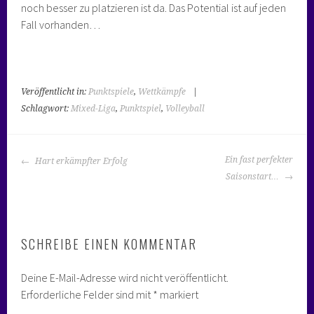
noch besser zu platzieren ist da. Das Potential ist auf jeden
Fall vorhanden…
Veröffentlicht in:
Punktspiele
,
Wettkämpfe
|
Schlagwort:
Mixed-Liga
,
Punktspiel
,
Volleyball
BEITRAGS-
Ein fast perfekter
Hart erkämpfter Erfolg
NAVIGATION
Saisonstart…
SCHREIBE EINEN KOMMENTAR
Deine E-Mail-Adresse wird nicht veröffentlicht.
Erforderliche Felder sind mit
*
markiert