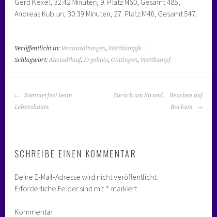
Gerd Kexel, 32:42 Minuten, 9. Platz M60, Gesamt 485,
Andreas Kublun, 30:39 Minuten, 27. Platz M40, Gesamt 547.
Veröffentlicht in:
Veranstaltungen
,
Wettkämpfe
|
Schlagwort:
Altstadtlauf
,
Ergebnis
,
Göttingen
,
Wettkampf
BEITRAGS-
Sommerfest beim
Zurück am Strand… Beachen auf
NAVIGATION
Lebensbaum
Borkum
SCHREIBE EINEN KOMMENTAR
Deine E-Mail-Adresse wird nicht veröffentlicht.
Erforderliche Felder sind mit
*
markiert
Kommentar