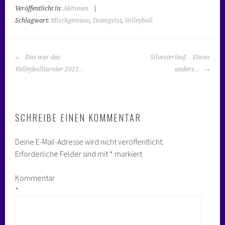
Veröffentlicht in:
Aktionen
|
Schlagwort:
Mischgemüse
,
Teamgeist
,
Volleyball
BEITRAGS-
Das war das
Silvesterlauf… Etwas
NAVIGATION
Volleyballturnier 2021…
anders…
SCHREIBE EINEN KOMMENTAR
Deine E-Mail-Adresse wird nicht veröffentlicht.
Erforderliche Felder sind mit
*
markiert
Kommentar
*