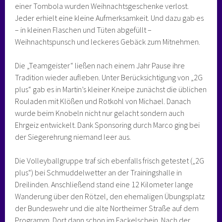
einer Tombola wurden Weihnachtsgeschenke verlost.
Jeder erhielt eine kleine Aufmerksamkeit. Und dazu gab es
– in kleinen Flaschen und Tüten abgefüllt –
Weihnachtspunsch und leckeres Gebäck zum Mitnehmen.
Die „Teamgeister“ ließen nach einem Jahr Pause ihre
Tradition wieder aufleben. Unter Berücksichtigung von „2G
plus“ gab es in Martin’s kleiner Kneipe zunächst die üblichen
Rouladen mit Klößen und Rotkohl von Michael. Danach
wurde beim Knobeln nicht nur gelacht sondern auch
Ehrgeiz entwickelt. Dank Sponsoring durch Marco ging bei
der Siegerehrung niemand leer aus.
Die Volleyballgruppe traf sich ebenfalls frisch getestet („2G
plus“) bei Schmuddelwetter an der Trainingshalle in
Dreilinden. Anschließend stand eine 12 Kilometer lange
Wanderung über den Rötzel, den ehemaligen Übungsplatz
der Bundeswehr und die alte Northeimer Straße auf dem
Programm. Dort dann schon im Fackelschein. Nach der