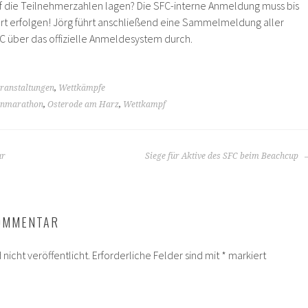
uf die Teilnehmerzahlen lagen? Die SFC-interne Anmeldung muss bis
dert erfolgen! Jörg führt anschließend eine Sammelmeldung aller
 über das offizielle Anmeldesystem durch.
ranstaltungen
,
Wettkämpfe
enmarathon
,
Osterode am Harz
,
Wettkampf
ur
Siege für Aktive des SFC beim Beachcup
KOMMENTAR
nicht veröffentlicht.
Erforderliche Felder sind mit
*
markiert