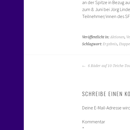
an der Spitze in Bezug a
zum 8. Juni bei Jörg Lin
Teilnehmer/innen des SFC
Veröffentlicht in:
Aktionen
,
Ve
Schlagwort:
Ergebnis
,
Etapp
BEITRAGS-
6 Räder auf 10-Teiche-To
NAVIGATION
SCHREIBE EINEN 
Deine E-Mail-Adresse wird 
Kommentar
*