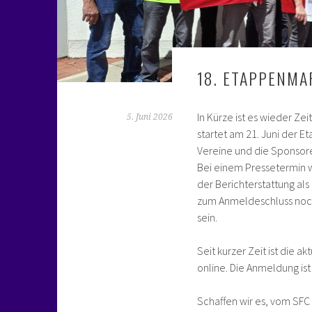
18. ETAPPENMA
In Kürze ist es wieder Ze
5. Juni 2026
startet am 21. Juni der 
Vereine und die Sponsore
Bei einem Pressetermin w
der Berichterstattung als
zum Anmeldeschluss noch 
sein.
Seit kurzer Zeit ist die a
online. Die Anmeldung is
Schaffen wir es, vom SFC 