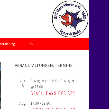
zerklärung
VERANSTALTUNGEN, TERMINE:
Aug.
8. August @ 13:00
-
9. August
8
@ 17:00
BEACH-DAYS DES SFC
Aug.
17:30
-
19:30
10