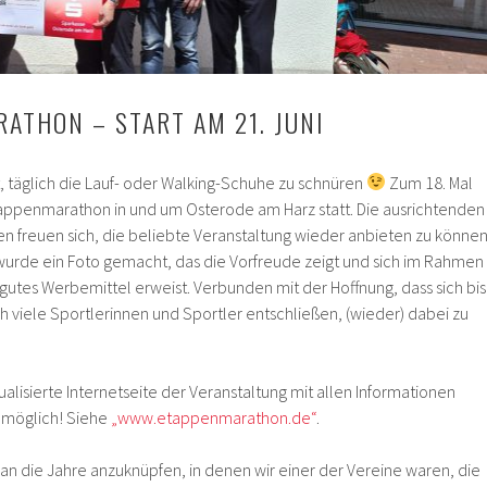
RATHON – START AM 21. JUNI
it, täglich die Lauf- oder Walking-Schuhe zu schnüren
Zum 18. Mal
Etappenmarathon in und um Osterode am Harz statt. Die ausrichtenden
n freuen sich, die beliebte Veranstaltung wieder anbieten zu können
urde ein Foto gemacht, das die Vorfreude zeigt und sich im Rahmen
 gutes Werbemittel erweist. Verbunden mit der Hoffnung, dass sich bis
viele Sportlerinnen und Sportler entschließen, (wieder) dabei zu
ktualisierte Internetseite der Veranstaltung mit allen Informationen
t möglich! Siehe
„www.etappenmarathon.de“
.
an die Jahre anzuknüpfen, in denen wir einer der Vereine waren, die