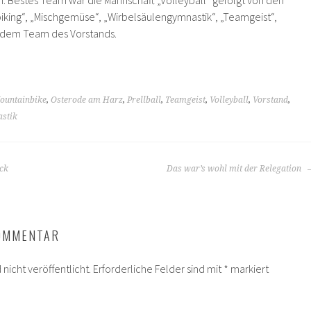
king“, „Mischgemüse“, „Wirbelsäulengymnastik“, „Teamgeist“,
d dem Team des Vorstands.
ountainbike
,
Osterode am Harz
,
Prellball
,
Teamgeist
,
Volleyball
,
Vorstand
,
stik
eck
Das war’s wohl mit der Relegation
KOMMENTAR
nicht veröffentlicht.
Erforderliche Felder sind mit
*
markiert