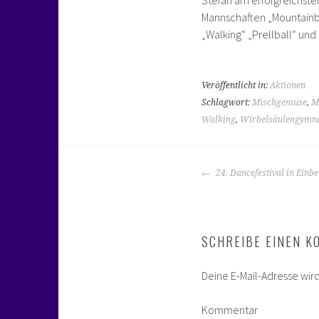
Mannschaften „Mountainbi
„Walking“ „Prellball“ un
Veröffentlicht in:
Aktionen
Schlagwort:
Mischgemüse
,
M
Walking
,
Wirbelsäulengymna
BEITRAGS-
24. Dancefestival in Einb
NAVIGATION
SCHREIBE EINEN 
Deine E-Mail-Adresse wird 
Kommentar