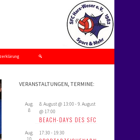
zerklärung
VERANSTALTUNGEN, TERMINE:
Aug.
8. August @ 13:00
-
9. August
8
@ 17:00
BEACH-DAYS DES SFC
Aug.
17:30
-
19:30
10