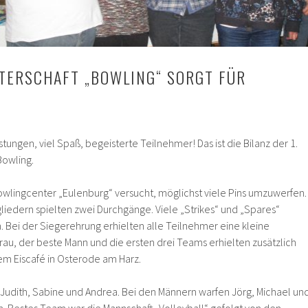
STERSCHAFT „BOWLING“ SORGT FÜR
tungen, viel Spaß, begeisterte Teilnehmer! Das ist die Bilanz der 1.
Bowling.
wlingcenter „Eulenburg“ versucht, möglichst viele Pins umzuwerfen.
gliedern spielten zwei Durchgänge. Viele „Strikes“ und „Spares“
 Bei der Siegerehrung erhielten alle Teilnehmer eine kleine
rau, der beste Mann und die ersten drei Teams erhielten zusätzlich
m Eiscafé in Osterode am Harz.
Judith, Sabine und Andrea. Bei den Männern warfen Jörg, Michael un
n. Bestes Team war die Mannschaft „Volleyball“ gefolgt von den