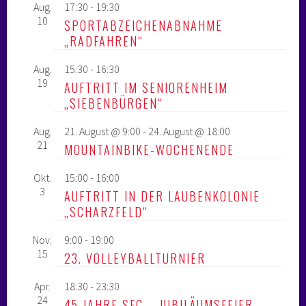
Aug.
17:30
-
19:30
10
SPORTABZEICHENABNAHME
„RADFAHREN“
Aug.
15:30
-
16:30
19
AUFTRITT IM SENIORENHEIM
„SIEBENBÜRGEN“
Aug.
21. August @ 9:00
-
24. August @ 18:00
21
MOUNTAINBIKE-WOCHENENDE
Okt.
15:00
-
16:00
3
AUFTRITT IN DER LAUBENKOLONIE
„SCHARZFELD“
Nov.
9:00
-
19:00
15
23. VOLLEYBALLTURNIER
Apr.
18:30
-
23:30
24
45 JAHRE SFC – JUBILÄUMSFEIER