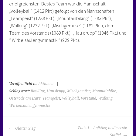
erfolgreichsten. Bestes Team war die Mannschaft
„Volleyball“ (1412 Pkt.) gefolgt von den Mannschaften
„Teamgeist“ (1288 Pkt.), „Mountainbiking“ (1283 Pkt.),
„Walking“ (1232 Pkt.), „Mischgemüse“ (1182 Pkt.), dem
Team des Vorstands (1089 Pkt.), „Hau drupp“ (1046 Pkt.) und
“ Wirbelsäulengymnastik “ (929 Pkt.).
Veröffentlicht in:
Aktionen
|
Schlagwort:
Bowling
,
Hau drupp
,
Mischgemüse
,
Mountainbike
,
Osterode am Harz
,
Teamgeist
,
Volleyball
,
Vorstand
,
Walking
,
Wirbelsäulengymnastik
BEITRAGS-
Platz 1 – Aufstieg in die erste
Glatter Sieg
NAVIGATION
Staffel