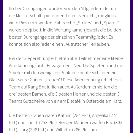
In drei Durchgängen wurden von den Mitgliedern der um
die Meisterschaft spielenden Teams versucht, möglichst
viele Pins umzuwerfen. Zahlreiche „Strikes“ und „Spares“
wurden bejubelt. In die Wertung kamen jeweils die beiden
besten Durchgänge der einzelnen Teammitglieder. Es
konnte sich also jeder einen „Ausrutscher“ erlauben.
Bei der Siegerehrung erhielten alle Teilnehmer eine kleine
Anerkennung für ihr Engagement. Neu: Die Spielerin und der
Spieler mit den wenigsten Punkten konnte sich über ein
Glas saure Gurken „freuen“! Diese Anerkennung erhielt das
Team auf Rang 8 natürlich auch. Außerdem erhielten die
drei besten Damen, die 3 besten Herren und die besten 3
Teams Gutscheine von einem Eiscafé in Osterode am Harz.
Die besten Frauen waren Kathrin (284 Pkt.), Angelika (274
Pkt.) und Judith (253 Pkt.). Bei den Männern warfen Eric (303
Pkt.), Jörg (298 Pkt.) und Wilhelm (286 Pkt.) am